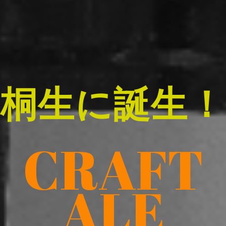
桐生に誕生！
CRAFT
ALE