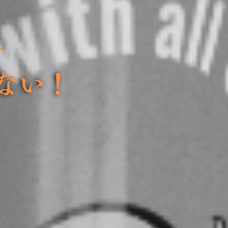
A
ない！